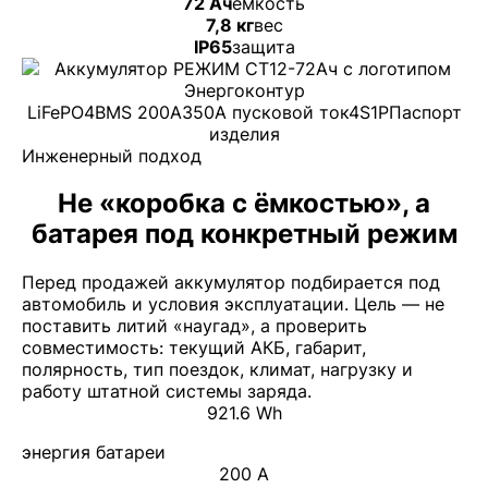
72 Ач
ёмкость
7,8 кг
вес
IP65
защита
LiFePO4
BMS 200A
350A пусковой ток
4S1P
Паспорт
изделия
Инженерный подход
Не «коробка с ёмкостью», а
батарея под конкретный режим
Перед продажей аккумулятор подбирается под
автомобиль и условия эксплуатации. Цель — не
поставить литий «наугад», а проверить
совместимость: текущий АКБ, габарит,
полярность, тип поездок, климат, нагрузку и
работу штатной системы заряда.
921.6 Wh
энергия батареи
200 A