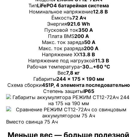
Тип
LiFePO4 батарейная система
Номинальное напряжение
12.8 В
Ёмкость
72 Ач
Энергия
921.6 Wh
Пусковой ток
350 А
Плата BMS
200 А
Макс. ток заряда
50 А
Макс. ток разряда
200 А
Напряжение ХХ
13.8 В
Напряжение под нагрузкой
11.3 В
Рабочая температура
-30…+60 °C
Вес
7,8 кг
Габариты
244 × 175 × 190 мм
Схема сборки
4S1P, 4 элемента последовательно
Степень защиты
IP65
Вместо свинца 75 Ач
Меньше вес — больше полезной